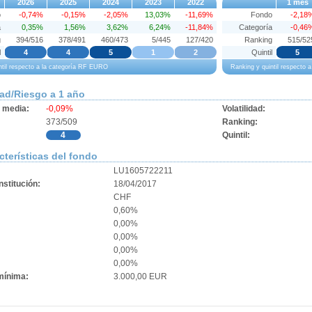
2026
2025
2024
2023
2022
1 mes
o
-0,74%
-0,15%
-2,05%
13,03%
-11,69%
Fondo
-2,18
a
0,35%
1,56%
3,62%
6,24%
-11,84%
Categoría
-0,46
g
394/516
378/491
460/473
5/445
127/420
Ranking
515/52
l
4
4
5
1
2
Quintil
5
ntil respecto a la categoría RF EURO
Ranking y quintil respecto
dad/Riesgo a 1 año
d media:
-0,09%
Volatilidad:
373/509
Ranking:
4
Quintil:
cterísticas del fondo
LU1605722211
stitución:
18/04/2017
CHF
0,60%
0,00%
0,00%
:
0,00%
0,00%
mínima:
3.000,00 EUR