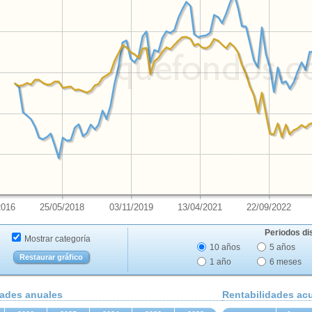
2016
25/05/2018
03/11/2019
13/04/2021
22/09/2022
Periodos di
Mostrar categoría
10 años
5 años
Restaurar gráfico
1 año
6 meses
dades anuales
Rentabilidades a