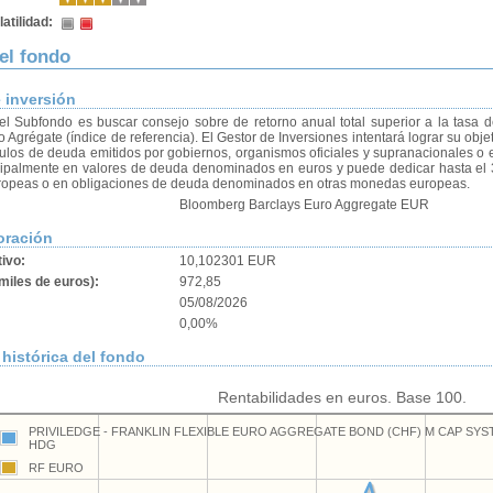
atilidad:
del fondo
e inversión
del Subfondo es buscar consejo sobre de retorno anual total superior a la tasa 
 Agrégate (índice de referencia). El Gestor de Inversiones intentará lograr su obje
títulos de deuda emitidos por gobiernos, organismos oficiales y supranacionales o 
ncipalmente en valores de deuda denominados en euros y puede dedicar hasta el 
opeas o en obligaciones de deuda denominados en otras monedas europeas.
Bloomberg Barclays Euro Aggregate EUR
oración
tivo:
10,102301 EUR
miles de euros):
972,85
05/08/2026
0,00%
histórica del fondo
Rentabilidades en euros. Base 100.
PRIVILEDGE - FRANKLIN FLEXIBLE EURO AGGREGATE BOND (CHF) M CAP SYST
HDG
RF EURO