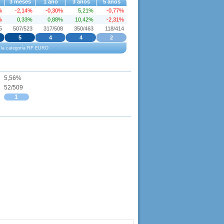
3 meses
1 año
3 años
5 años
%
-2,14%
-0,30%
5,21%
-0,77%
%
0,33%
0,88%
10,42%
-2,31%
5
507/523
317/508
350/463
118/414
5
4
4
2
 a la categoría RF EURO
5,56%
52/509
1