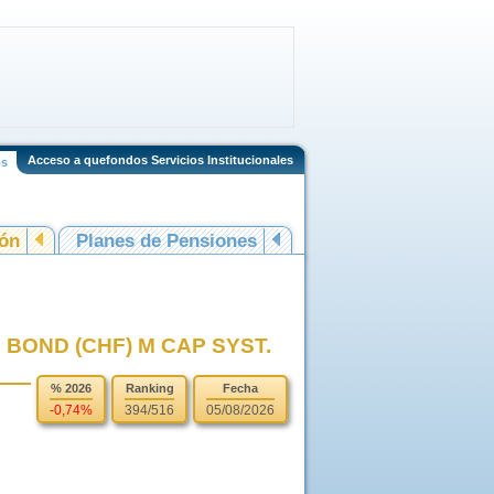
Acceso a quefondos Servicios Institucionales
os
ión
Planes de Pensiones
BOND (CHF) M CAP SYST.
% 2026
Ranking
Fecha
-0,74%
394/516
05/08/2026