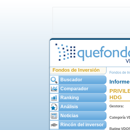
Fondos de Inversión
Fondos de In
Buscador
Informe
Comparador
PRIVIL
HDG
Ranking
Análisis
Gestora:
Noticias
Categoría 
Rincón del inversor
Rating VDO