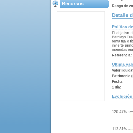
Recursos
Rango de vol
Detalle 
Política d
El objetivo 
Barclays Euro
renta fija o 
invierte pri
monedas eur
Referencia:
Última val
Valor liquida
Patrimonio (
Fecha:
1 día:
Evolución 
120.47%
113.81%