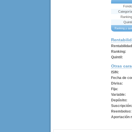
Fond
Categorí
Rankin
Quinti
Ranking y qui
Rentabili
Rentabilida
Ranking:
Quintil:
Otras cara
ISIN:
Fecha de con
Divisa:
Fija:
Variable:
Depósito:
Suscripción
Reembolso:
Aportación 