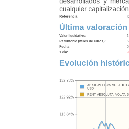
desarrollados y merc
cualquier capitalización 
Referencia:
I
Última valoración
Valor liquidativo:
1
Patrimonio (miles de euros):
5
Fecha:
0
1 día:
-
Evolución históri
132.73%
AB SICAV I-LOW VOLATILI
USD
RENT. ABSOLUTA. VOLAT. 
122.92%
113.84%