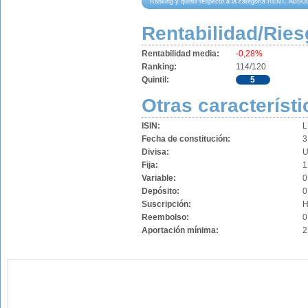
Ranking y quintil respecto a la categoría RENT. AB
Rentabilidad/Ries
Rentabilidad media:
-0,28%
Ranking:
114/120
Quintil:
5
Otras característi
ISIN:
L
Fecha de constitución:
3
Divisa:
Fija:
1
Variable:
0
Depósito:
0
Suscripción:
H
Reembolso:
0
Aportación mínima:
2