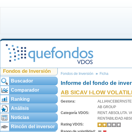
Fondos de Inversión
Fondos de Inversión
Ficha
Buscador
Informe del fondo de inve
Comparador
AB SICAV I-LOW VOLATI
Ranking
Gestora:
ALLIANCEBERNSTE
AB GROUP
Análisis
Categoría VDOS:
RENT. ABSOLUTA. V
Noticias
RENTABILIDAD ABS
Rating VDOS:
Rincón del inversor
Rango de volatilidad: