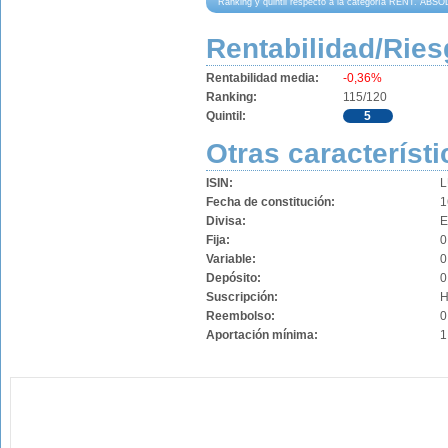
Ranking y quintil respecto a la categoría RENT. AB
Rentabilidad/Ries
Rentabilidad media:
-0,36%
Ranking:
115/120
Quintil:
5
Otras característi
ISIN:
L
Fecha de constitución:
1
Divisa:
Fija:
0
Variable:
0
Depósito:
0
Suscripción:
H
Reembolso:
0
Aportación mínima:
1