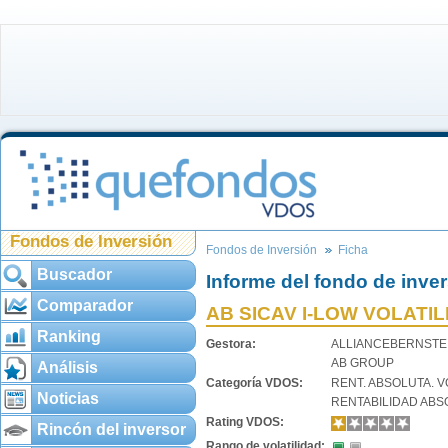
Fondos de Inversión
Fondos de Inversión
Ficha
Buscador
Informe del fondo de inve
Comparador
AB SICAV I-LOW VOLATI
Ranking
Gestora:
ALLIANCEBERNSTE
AB GROUP
Análisis
Categoría VDOS:
RENT. ABSOLUTA. V
Noticias
RENTABILIDAD ABS
Rating VDOS:
Rincón del inversor
Rango de volatilidad: