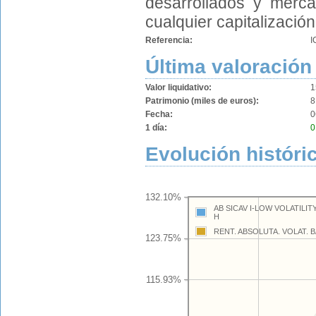
desarrollados y merc
cualquier capitalización 
Referencia:
I
Última valoración
Valor liquidativo:
1
Patrimonio (miles de euros):
8
Fecha:
0
1 día:
0
Evolución históri
132.10%
AB SICAV I-LOW VOLATILI
H
RENT. ABSOLUTA. VOLAT. 
123.75%
115.93%