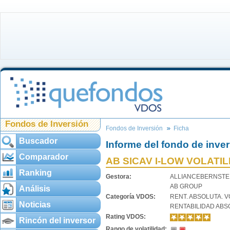
Fondos de Inversión
Fondos de Inversión
Ficha
Buscador
Informe del fondo de inve
Comparador
AB SICAV I-LOW VOLATIL
Ranking
Gestora:
ALLIANCEBERNSTE
AB GROUP
Análisis
Categoría VDOS:
RENT. ABSOLUTA. V
Noticias
RENTABILIDAD ABS
Rating VDOS:
Rincón del inversor
Rango de volatilidad: