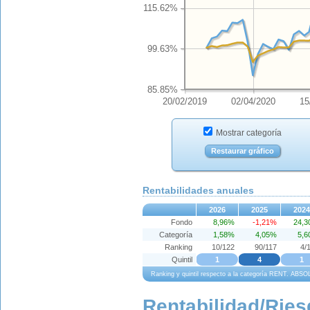
115.62%
99.63%
85.85%
20/02/2019
02/04/2020
15
Mostrar categoría
Restaurar gráfico
Rentabilidades anuales
2026
2025
2024
Fondo
8,96%
-1,21%
24,
Categoría
1,58%
4,05%
5,
Ranking
10/122
90/117
4/
Quintil
1
4
1
Ranking y quintil respecto a la categoría RENT. AB
Rentabilidad/Ries