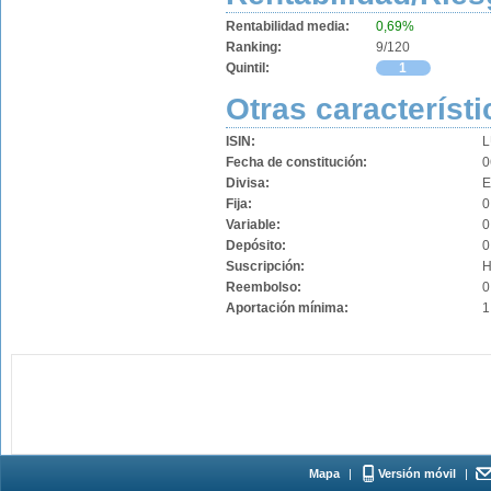
Rentabilidad media:
0,69%
Ranking:
9/120
Quintil:
1
Otras característi
ISIN:
L
Fecha de constitución:
0
Divisa:
Fija:
0
Variable:
0
Depósito:
0
Suscripción:
H
Reembolso:
0
Aportación mínima:
1
Mapa
|
Versión móvil
|