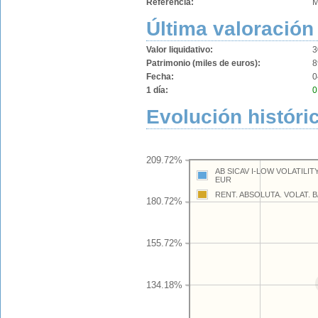
Referencia:
M
Última valoración
Valor liquidativo:
3
Patrimonio (miles de euros):
8
Fecha:
0
1 día:
0
Evolución históri
209.72%
AB SICAV I-LOW VOLATILIT
EUR
RENT. ABSOLUTA. VOLAT. 
180.72%
155.72%
134.18%