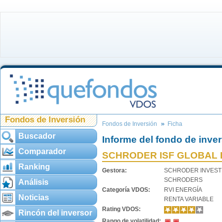
Fondos de Inversión
Fondos de Inversión
Ficha
Buscador
Informe del fondo de inve
Comparador
SCHRODER ISF GLOBAL 
Ranking
Gestora:
SCHRODER INVES
SCHRODERS
Análisis
Categoría VDOS:
RVI ENERGÍA
Noticias
RENTA VARIABLE
Rating VDOS:
Rincón del inversor
Rango de volatilidad: