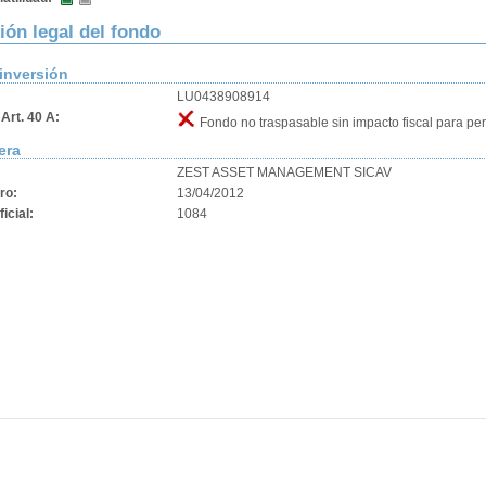
ión legal del fondo
inversión
LU0438908914
Art. 40 A:
Fondo no traspasable sin impacto fiscal para pe
era
ZEST ASSET MANAGEMENT SICAV
ro:
13/04/2012
ficial:
1084