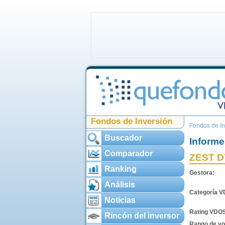
Fondos de Inversión
Fondos de In
Buscador
Informe
Comparador
ZEST D
Ranking
Gestora:
Análisis
Categoría 
Noticias
Rating VDO
Rincón del inversor
Rango de vol