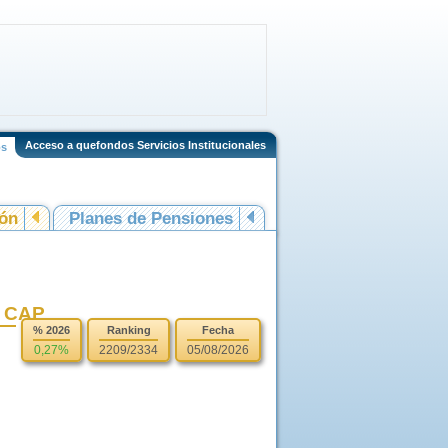
Acceso a quefondos Servicios Institucionales
os
ión
Planes de Pensiones
 CAP
% 2026
Ranking
Fecha
0,27%
2209/2334
05/08/2026