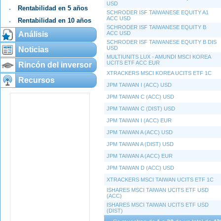
USD
Rentabilidad en 5 años
SCHRODER ISF TAIWANESE EQUITY A1
ACC USD
Rentabilidad en 10 años
SCHRODER ISF TAIWANESE EQUITY B
Análisis
ACC USD
SCHRODER ISF TAIWANESE EQUITY B DIS
USD
Noticias
MULTIUNITS LUX - AMUNDI MSCI KOREA
UCITS ETF ACC EUR
Rincón del inversor
XTRACKERS MSCI KOREA UCITS ETF 1C
Recursos
JPM TAIWAN I (ACC) USD
JPM TAIWAN C (ACC) USD
JPM TAIWAN C (DIST) USD
JPM TAIWAN I (ACC) EUR
JPM TAIWAN A (ACC) USD
JPM TAIWAN A (DIST) USD
JPM TAIWAN A (ACC) EUR
JPM TAIWAN D (ACC) USD
XTRACKERS MSCI TAIWAN UCITS ETF 1C
ISHARES MSCI TAIWAN UCITS ETF USD
(ACC)
ISHARES MSCI TAIWAN UCITS ETF USD
(DIST)