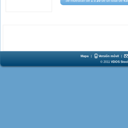
Se muestran de
1
a
20
de un total de
43
Mapa
|
Versión móvil
|
© 2011
VDOS Stoch