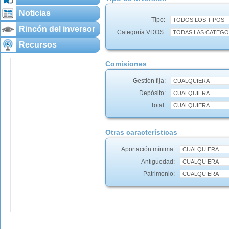
Noticias
Tipo:
Rincón del inversor
Categoría VDOS:
Recursos
Comisiones
Gestión fija:
Depósito:
Total:
Otras características
Aportación mínima:
Antigüedad:
Patrimonio: