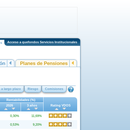
Acceso a quefondos Servicios Institucionales
os
ión
Planes de Pensiones
 a largo plazo
Riesgo
Comisiones
Rentabilidades (%)
2026
3 años
Rating VDOS
0,30%
11,69%
0,53%
9,20%