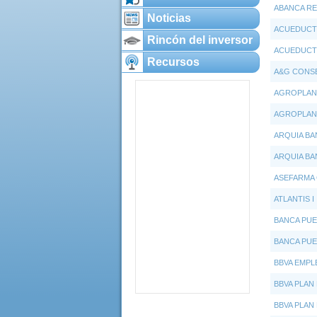
ABANCA RE
Noticias
ACUEDUCTO
Rincón del inversor
ACUEDUCTO
Recursos
A&G CONS
AGROPLAN 
AGROPLAN 
ARQUIA BA
ARQUIA BA
ASEFARMA
ATLANTIS I
BANCA PUE
BANCA PUE
BBVA EMPL
BBVA PLA
BBVA PLAN 