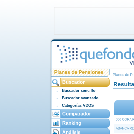
Planes de Pensiones
Planes de P
Buscador
Result
Buscador sencillo
Buscador avanzado
Categorías VDOS
Comparador
360 CORA 
Ranking
ABANCA RE
Análisis