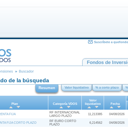
Suscríbete a quefond
Fondos de Invers
ensiones
Buscador
ado de la búsqueda
Resumen
Valor liquidativo
% a corto plazo
%
Valor
Plan
Categoría VDOS
liquidativo
Fecha
RF INTERNACIONAL
RENTA FIJA
11,213385
04/08/2026
LARGO PLAZO
RF EURO CORTO
NTA FIJA CORTO PLAZO
6,214562
04/08/2026
PLAZO