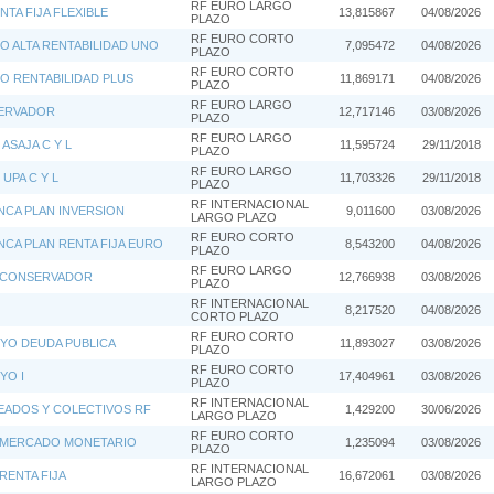
RF EURO LARGO
NTA FIJA FLEXIBLE
13,815867
04/08/2026
PLAZO
RF EURO CORTO
 ALTA RENTABILIDAD UNO
7,095472
04/08/2026
PLAZO
RF EURO CORTO
 RENTABILIDAD PLUS
11,869171
04/08/2026
PLAZO
RF EURO LARGO
ERVADOR
12,717146
03/08/2026
PLAZO
RF EURO LARGO
ASAJA C Y L
11,595724
29/11/2018
PLAZO
RF EURO LARGO
UPA C Y L
11,703326
29/11/2018
PLAZO
RF INTERNACIONAL
NCA PLAN INVERSION
9,011600
03/08/2026
LARGO PLAZO
RF EURO CORTO
NCA PLAN RENTA FIJA EURO
8,543200
04/08/2026
PLAZO
RF EURO LARGO
 CONSERVADOR
12,766938
03/08/2026
PLAZO
RF INTERNACIONAL
8,217520
04/08/2026
CORTO PLAZO
RF EURO CORTO
YO DEUDA PUBLICA
11,893027
03/08/2026
PLAZO
RF EURO CORTO
YO I
17,404961
03/08/2026
PLAZO
RF INTERNACIONAL
EADOS Y COLECTIVOS RF
1,429200
30/06/2026
LARGO PLAZO
RF EURO CORTO
N MERCADO MONETARIO
1,235094
03/08/2026
PLAZO
RF INTERNACIONAL
RENTA FIJA
16,672061
03/08/2026
LARGO PLAZO