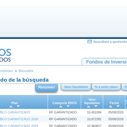
Suscríbete a quefond
Fondos de Invers
ensiones
Buscador
ado de la búsqueda
Resumen
Valor liquidativo
% a corto plazo
%
Valor
Plan
Categoría VDOS
liquidativo
Fecha
BILO GARANTIZADO
RF GARANTIZADO
10,451066
05/08/2026
BILO GARANTIZADO 2028
RF GARANTIZADO
10,872281
05/08/2026
BILO GARANTIZADO 2029
RF GARANTIZADO
10,983657
05/08/2026