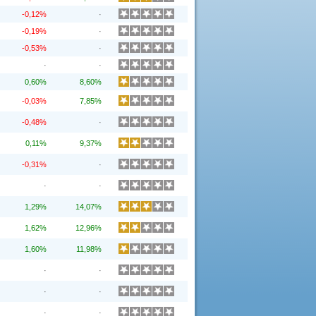
-0,12%
·
-0,19%
·
-0,53%
·
·
·
0,60%
8,60%
-0,03%
7,85%
-0,48%
·
0,11%
9,37%
-0,31%
·
·
·
1,29%
14,07%
1,62%
12,96%
1,60%
11,98%
·
·
·
·
·
·