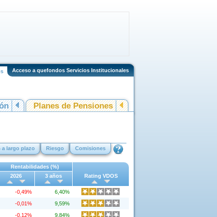
Acceso a quefondos Servicios Institucionales
os
ión
Planes de Pensiones
 a largo plazo
Riesgo
Comisiones
Rentabilidades (%)
2026
3 años
Rating VDOS
-0,49%
6,40%
-0,01%
9,59%
-0,12%
9,84%