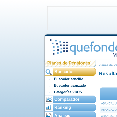
Planes de Pensiones
Planes de P
Buscador
Result
Buscador sencillo
Buscador avanzado
Categorías VDOS
Comparador
ABANCA JU
Ranking
ABANCA JU
Análisis
ABANCA JU