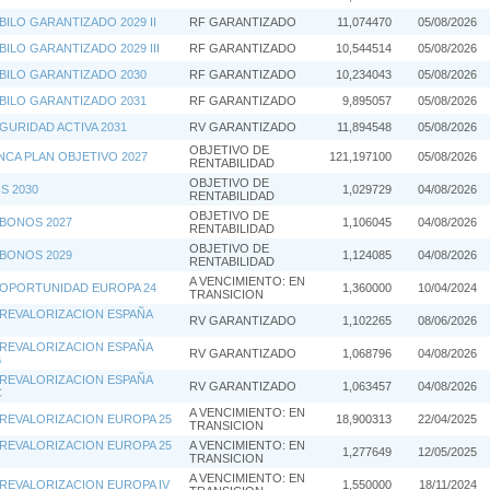
BILO GARANTIZADO 2029 II
RF GARANTIZADO
11,074470
05/08/2026
ILO GARANTIZADO 2029 III
RF GARANTIZADO
10,544514
05/08/2026
BILO GARANTIZADO 2030
RF GARANTIZADO
10,234043
05/08/2026
BILO GARANTIZADO 2031
RF GARANTIZADO
9,895057
05/08/2026
GURIDAD ACTIVA 2031
RV GARANTIZADO
11,894548
05/08/2026
OBJETIVO DE
NCA PLAN OBJETIVO 2027
121,197100
05/08/2026
RENTABILIDAD
OBJETIVO DE
S 2030
1,029729
04/08/2026
RENTABILIDAD
OBJETIVO DE
 BONOS 2027
1,106045
04/08/2026
RENTABILIDAD
OBJETIVO DE
 BONOS 2029
1,124085
04/08/2026
RENTABILIDAD
A VENCIMIENTO: EN
 OPORTUNIDAD EUROPA 24
1,360000
10/04/2024
TRANSICION
 REVALORIZACION ESPAÑA
RV GARANTIZADO
1,102265
08/06/2026
 REVALORIZACION ESPAÑA
RV GARANTIZADO
1,068796
04/08/2026
B
 REVALORIZACION ESPAÑA
RV GARANTIZADO
1,063457
04/08/2026
C
A VENCIMIENTO: EN
 REVALORIZACION EUROPA 25
18,900313
22/04/2025
TRANSICION
 REVALORIZACION EUROPA 25
A VENCIMIENTO: EN
1,277649
12/05/2025
TRANSICION
A VENCIMIENTO: EN
 REVALORIZACION EUROPA IV
1,550000
18/11/2024