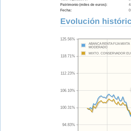
Patrimonio (miles de euros):
4
Fecha:
0
Evolución históric
125.56%
ABANCA RENTA FIJA MIXTA
MODERADO
MIXTO. CONSERVADOR E
118.71%
112.23%
106.10%
100.31%
94.83%