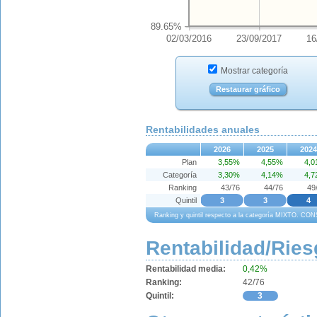
89.65%
02/03/2016
23/09/2017
16
Mostrar categoría
Restaurar gráfico
Rentabilidades anuales
2026
2025
2024
Plan
3,55%
4,55%
4,
Categoría
3,30%
4,14%
4,
Ranking
43/76
44/76
49
Quintil
3
3
4
Ranking y quintil respecto a la categoría MIXTO.
Rentabilidad/Ries
Rentabilidad media:
0,42%
Ranking:
42/76
Quintil:
3