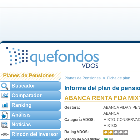
Planes de Pensiones
Planes de Pensiones
Ficha de plan
Buscador
Informe del plan de pensi
Comparador
ABANCA RENTA FIJA MI
Ranking
Gestora:
ABANCA VIDA Y PE
ABANCA
Análisis
Categoría VDOS:
MIXTO. CONSERVA
Noticias
MIXTOS
Rating VDOS:
Rincón del inversor
Rango de volatilidad: