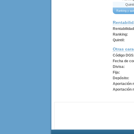
Quinti
Ranking y qu
Rentabili
Rentabilida
Ranking:
Quintil:
Otras cara
Código DGS
Fecha de con
Divisa:
Fija:
Depósito:
Aportación 
Aportación 