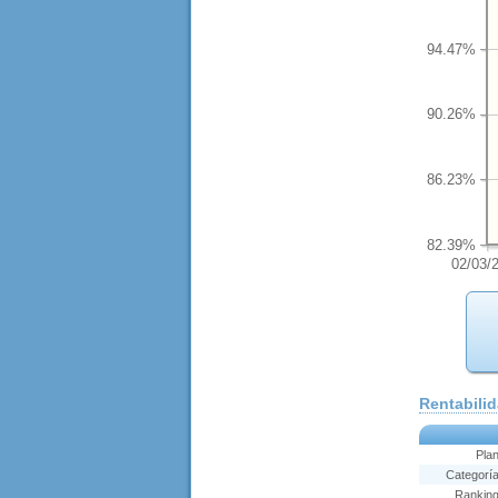
94.47%
90.26%
86.23%
82.39%
02/03/
Rentabili
Pla
Categorí
Rankin