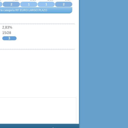
2
1
1
2
o a la categoría RF EURO LARGO PLAZO
2,83%
15/28
3