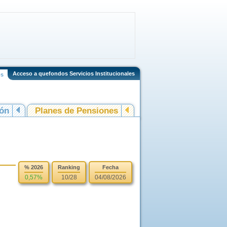
Acceso a quefondos Servicios Institucionales
os
ión
Planes de Pensiones
% 2026
Ranking
Fecha
0,57%
10/28
04/08/2026