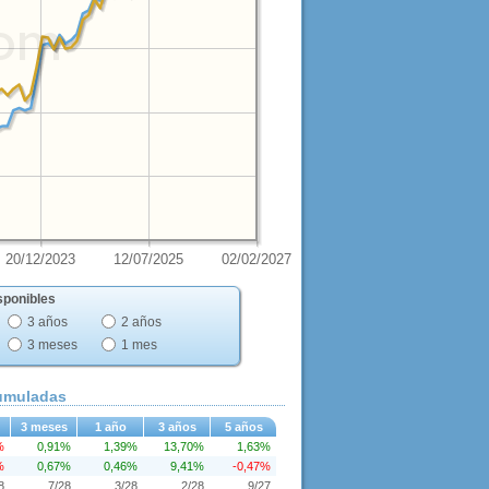
20/12/2023
12/07/2025
02/02/2027
sponibles
3 años
2 años
3 meses
1 mes
cumuladas
3 meses
1 año
3 años
5 años
%
0,91%
1,39%
13,70%
1,63%
%
0,67%
0,46%
9,41%
-0,47%
8
7/28
3/28
2/28
9/27