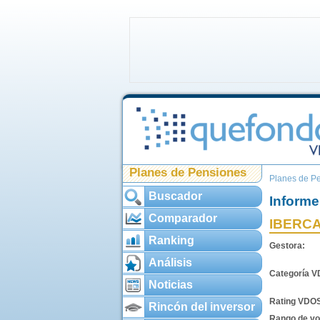
Planes de Pensiones
Planes de P
Buscador
Informe
Comparador
IBERCA
Ranking
Gestora:
Análisis
Categoría 
Noticias
Rating VDO
Rincón del inversor
Rango de vol