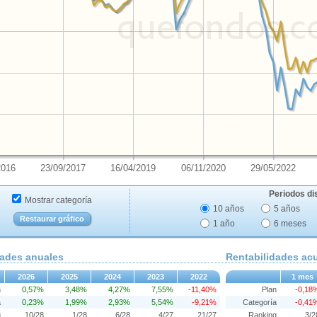
2016
23/09/2017
16/04/2019
06/11/2020
29/05/2022
Periodos di
Mostrar categoría
10 años
5 años
Restaurar gráfico
1 año
6 meses
dades anuales
Rentabilidades a
2026
2025
2024
2023
2022
1 mes
n
0,57%
3,48%
4,27%
7,55%
-11,40%
Plan
-0,18
a
0,23%
1,99%
2,93%
5,54%
-9,21%
Categoría
-0,41
g
10/28
1/28
6/28
4/27
21/27
Ranking
3/2