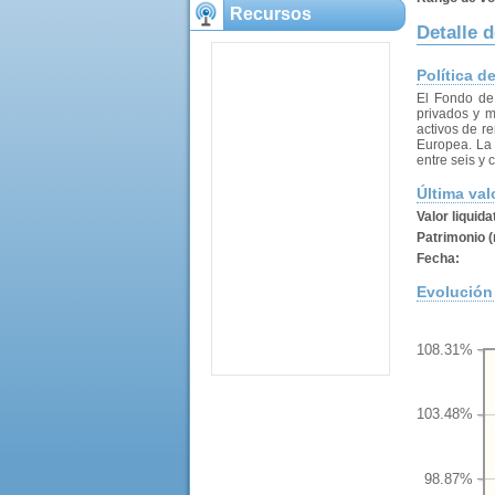
Recursos
Detalle d
Política d
El Fondo de 
privados y m
activos de r
Europea. La 
entre seis y
Última val
Valor liquida
Patrimonio (
Fecha:
Evolución 
108.31%
103.48%
98.87%