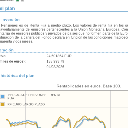
el plan
e inversión
Pensiones es de Renta Fija a medio plazo. Los valores de renta fija en los qu
ayoritariamente de emisores pertenecientes a la Unión Monetaria Europea. Con c
enta fija de emisores públicos y privados de países que no formen parte de la Eu
duración de la cartera del Fondo oscilará en función de las condiciones macroec
 cuarenta y dos meses.
oración
tivo:
24,501864 EUR
miles de euros):
138.993,79
04/08/2026
histórica del plan
Rentabilidades en euros. Base 100.
IBERCAJA DE PENSIONES 1 RENTA
FIJA
RF EURO LARGO PLAZO