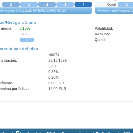
l
2
1
2
1
4
Quintil
1
intil respecto a la categoría RF EURO LARGO PLAZO
Ranking y quintil respect
dad/Riesgo a 1 año
d media:
0,10%
Volatilidad:
3/28
Ranking:
1
Quintil:
cterísticas del plan
:
N0074
stitución:
22/12/1988
EUR
0,85%
0,20%
mínima:
0,00 EUR
mínima periódica:
18,00 EUR