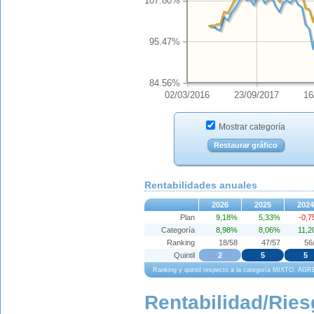
107.80%
95.47%
84.56%
02/03/2016
23/09/2017
16
Mostrar categoría
Restaurar gráfico
Rentabilidades anuales
2026
2025
2024
Plan
9,18%
5,33%
-0,
Categoría
8,98%
8,06%
11,
Ranking
18/58
47/57
56
Quintil
2
5
5
Ranking y quintil respecto a la categoría MIXTO. A
Rentabilidad/Ries