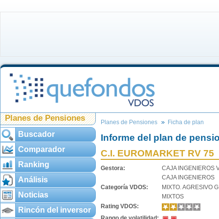
Planes de Pensiones
Planes de Pensiones
Ficha de plan
Buscador
Informe del plan de pensi
Comparador
C.I. EUROMARKET RV 75
Ranking
Gestora:
CAJA INGENIEROS 
CAJA INGENIEROS
Análisis
Categoría VDOS:
MIXTO. AGRESIVO 
Noticias
MIXTOS
Rating VDOS:
Rincón del inversor
Rango de volatilidad: