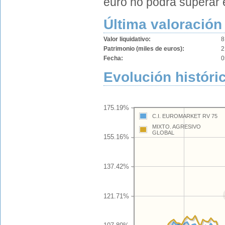
euro no podrá superar 
Última valoración
Valor liquidativo:
8
Patrimonio (miles de euros):
2
Fecha:
0
Evolución históric
175.19%
C.I. EUROMARKET RV 75
MIXTO. AGRESIVO
GLOBAL
155.16%
137.42%
121.71%