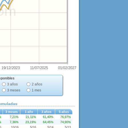
19/12/2023
11/07/2025
01/02/2027
sponibles
3 años
2 años
3 meses
1 mes
cumuladas
3 meses
1 año
3 años
5 años
%
7,21%
21,11%
61,40%
76,97%
%
7,36%
23,19%
64,45%
74,90%
6
10/16
5/16
5/14
5/13