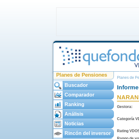
Planes de Pensiones
Planes de P
Buscador
Informe
Comparador
NARAN
Ranking
Gestora:
Análisis
Categoría 
Noticias
Rating VDO
Rincón del inversor
Rango de vol