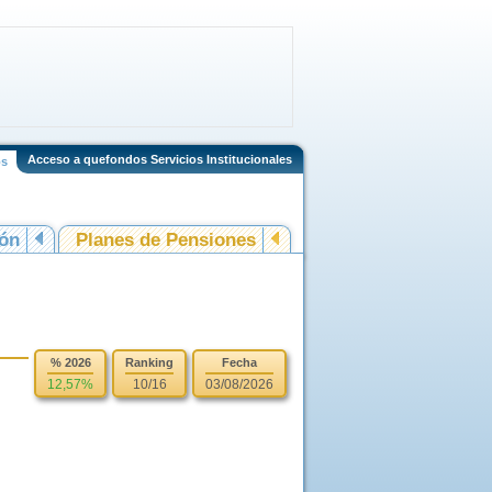
Acceso a quefondos Servicios Institucionales
os
ión
Planes de Pensiones
% 2026
Ranking
Fecha
12,57%
10/16
03/08/2026