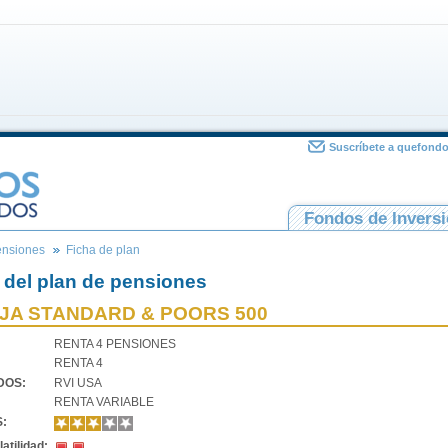
Suscríbete a quefond
Fondos de Invers
ensiones
Ficha de plan
 del plan de pensiones
JA STANDARD & POORS 500
RENTA 4 PENSIONES
RENTA 4
VDOS:
RVI USA
RENTA VARIABLE
S:
atilidad: