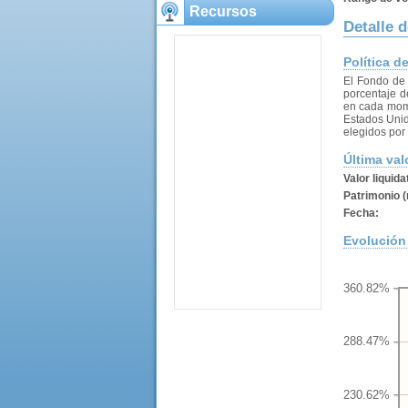
Recursos
Detalle d
Política d
El Fondo de 
porcentaje d
en cada mome
Estados Unid
elegidos por 
Última val
Valor liquida
Patrimonio (
Fecha:
Evolución 
360.82%
288.47%
230.62%