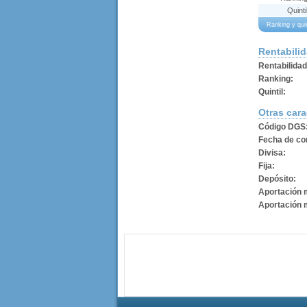
Quinti
Ranking y qui
Rentabili
Rentabilida
Ranking:
Quintil:
Otras cara
Código DGS
Fecha de con
Divisa:
Fija:
Depósito:
Aportación 
Aportación 