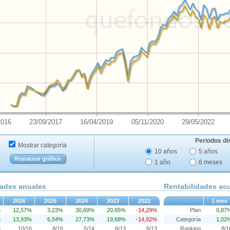
2016
23/09/2017
16/04/2019
05/11/2020
29/05/2022
Periodos di
Mostrar categoría
10 años
5 años
Restaurar gráfico
1 año
6 meses
dades anuales
Rentabilidades a
2026
2025
2024
2023
2022
1 mes
n
12,57%
3,23%
30,69%
20,65%
-14,29%
Plan
0,87
a
13,93%
6,54%
27,73%
19,68%
-14,92%
Categoría
1,02
g
10/16
8/16
5/14
6/13
6/13
Ranking
8/1