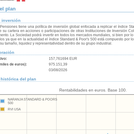
el plan
e inversión
Pensiones tiene una política de inversión global enfocada a replicar el índice St
e su cartera en acciones o participaciones de otras Instituciones de Inversión Co
nto. La Sociedad podrá invertir en todos los mercados mundiales, si bien por lo g
os ya que en la actualidad el índice Standard & Poor's 500 está compuesto por l
su tamaño, liquidez y representatividad dentro de su grupo industrial.
oración
tivo:
157,761694 EUR
miles de euros):
975.151,39
03/08/2026
histórica del plan
Rentabilidades en euros. Base 100.
NARANJA STANDARD & POORS
500
RVI USA