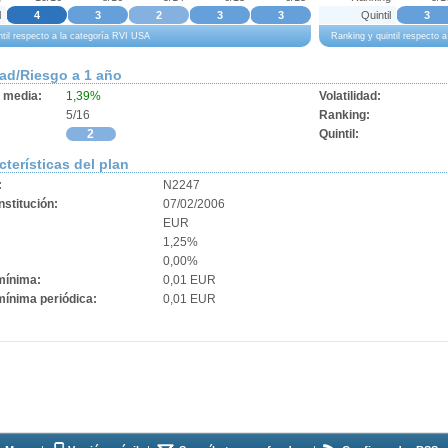
l
4
3
2
3
3
Quintil
3
ntil respecto a la categoría RVI USA
Ranking y quintil respecto 
dad/Riesgo a 1 año
d media:
1,39%
Volatilidad:
5/16
Ranking:
2
Quintil:
cterísticas del plan
:
N2247
stitución:
07/02/2006
EUR
1,25%
0,00%
mínima:
0,01 EUR
mínima periódica:
0,01 EUR