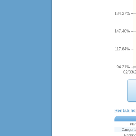
184.37%
147.40%
117.84%
94.21%
02/03/
Rentabili
Pla
Categorí
Rankin