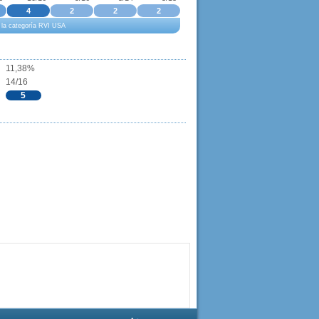
4
2
2
2
a la categoría RVI USA
11,38%
14/16
5