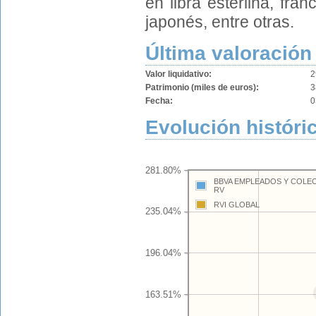
en libra esterlina, fr
japonés, entre otras.
Última valoración
Valor liquidativo:
2
Patrimonio (miles de euros):
3
Fecha:
0
Evolución históric
281.80%
BBVA EMPLEADOS Y COLE
RV
RVI GLOBAL
235.04%
196.04%
163.51%