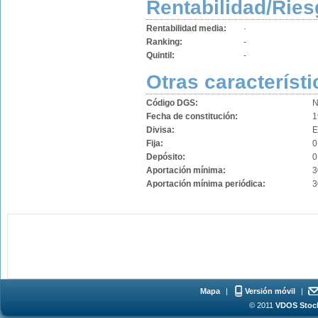
Rentabilidad/Ries
Rentabilidad media:
·
Ranking:
-
Quintil:
-
Otras característi
Código DGS:
N
Fecha de constitución:
1
Divisa:
Fija:
0
Depósito:
0
Aportación mínima:
3
Aportación mínima periódica:
3
Mapa
|
Versión móvil
|
© 2011
VDOS Stoch