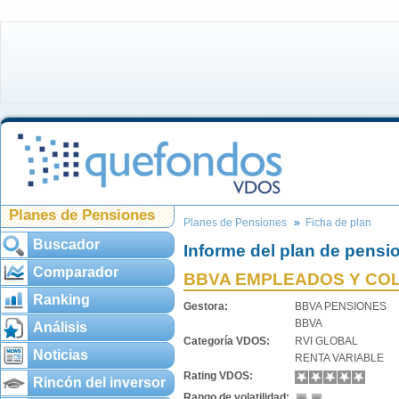
Planes de Pensiones
Planes de Pensiones
Ficha de plan
Buscador
Informe del plan de pensi
Comparador
BBVA EMPLEADOS Y COL
Ranking
Gestora:
BBVA PENSIONES
BBVA
Análisis
Categoría VDOS:
RVI GLOBAL
Noticias
RENTA VARIABLE
Rating VDOS:
Rincón del inversor
Rango de volatilidad: