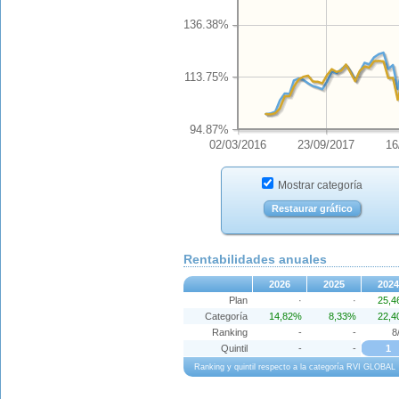
136.38%
113.75%
94.87%
02/03/2016
23/09/2017
16
Mostrar categoría
Restaurar gráfico
Rentabilidades anuales
2026
2025
2024
Plan
·
·
25,
Categoría
14,82%
8,33%
22,
Ranking
-
-
8
Quintil
-
-
1
Ranking y quintil respecto a la categoría RVI GLOBAL