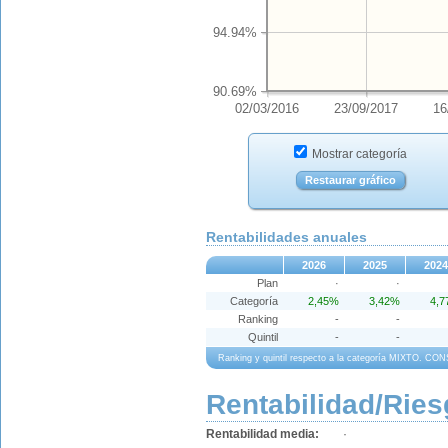
94.94%
90.69%
02/03/2016
23/09/2017
16
Mostrar categoría
Restaurar gráfico
Rentabilidades anuales
2026
2025
2024
Plan
·
·
Categoría
2,45%
3,42%
4,
Ranking
-
-
Quintil
-
-
Ranking y quintil respecto a la categoría MIXTO.
Rentabilidad/Ries
Rentabilidad media:
·