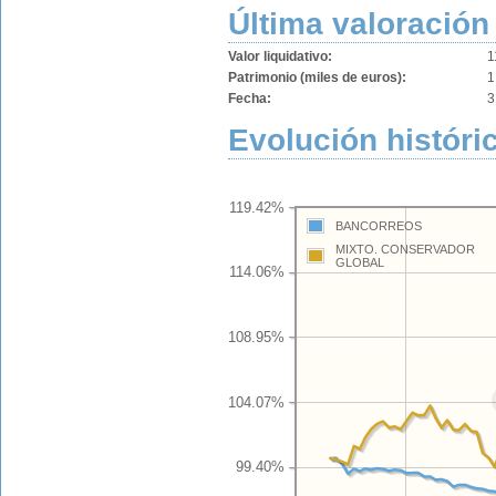
Última valoración
Valor liquidativo:
1
Patrimonio (miles de euros):
1
Fecha:
3
Evolución históric
119.42%
BANCORREOS
MIXTO. CONSERVADOR
GLOBAL
114.06%
108.95%
104.07%
99.40%