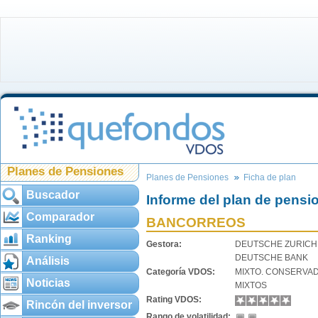
Planes de Pensiones
Planes de Pensiones
Ficha de plan
Buscador
Informe del plan de pensi
Comparador
BANCORREOS
Ranking
Gestora:
DEUTSCHE ZURICH
DEUTSCHE BANK
Análisis
Categoría VDOS:
MIXTO. CONSERVA
Noticias
MIXTOS
Rating VDOS:
Rincón del inversor
Rango de volatilidad: