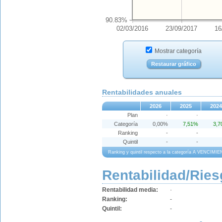
90.83%
02/03/2016
23/09/2017
16
Mostrar categoría
Restaurar gráfico
Rentabilidades anuales
2026
2025
2024
Plan
·
·
Categoría
0,00%
7,51%
3,
Ranking
-
-
Quintil
-
-
Ranking y quintil respecto a la categoría A VENCI
Rentabilidad/Ries
Rentabilidad media:
·
Ranking:
-
Quintil:
-