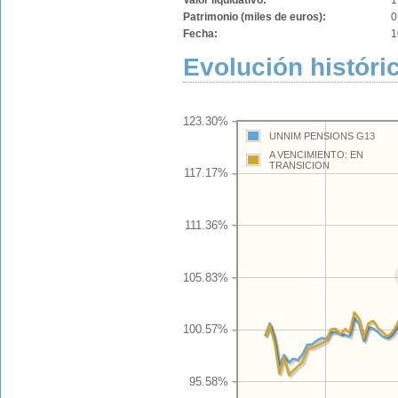
Valor liquidativo:
1
Patrimonio (miles de euros):
0
Fecha:
1
Evolución históric
123.30%
UNNIM PENSIONS G13
A VENCIMIENTO: EN
TRANSICION
117.17%
111.36%
105.83%
100.57%
95.58%