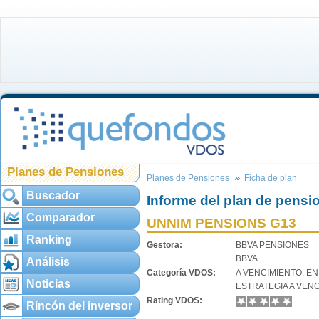
Planes de Pensiones
Planes de Pensiones
Ficha de plan
Buscador
Informe del plan de pensi
Comparador
UNNIM PENSIONS G13
Ranking
Gestora:
BBVA PENSIONES
BBVA
Análisis
Categoría VDOS:
A VENCIMIENTO: EN
Noticias
ESTRATEGIA A VEN
Rating VDOS:
Rincón del inversor