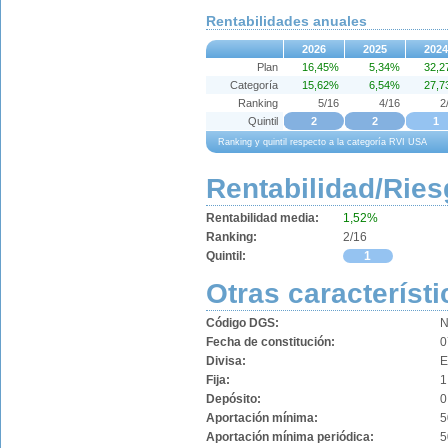
Rentabilidades anuales
2026
2025
2024
Plan
16,45%
5,34%
32,
Categoría
15,62%
6,54%
27,
Ranking
5/16
4/16
2
Quintil
2
2
1
Ranking y quintil respecto a la categoría RVI USA
Rentabilidad/Ries
Rentabilidad media:
1,52%
Ranking:
2/16
Quintil:
1
Otras característi
Código DGS:
N
Fecha de constitución:
0
Divisa:
Fija:
1
Depósito:
0
Aportación mínima:
5
Aportación mínima periódica:
5