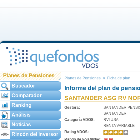
Planes de Pensiones
Planes de Pensiones
Ficha de plan
Buscador
Informe del plan de pensi
Comparador
SANTANDER ASG RV NO
Ranking
Gestora:
SANTANDER PENSI
SANTANDER
Análisis
Categoría VDOS:
RVI USA
Noticias
RENTA VARIABLE
Rating VDOS:
Rincón del inversor
Rango de volatilidad: