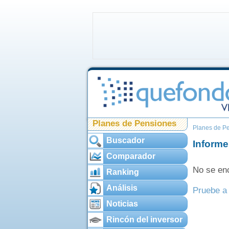
Planes de Pensiones
Planes de P
Buscador
Informe
Comparador
No se enc
Ranking
Análisis
Pruebe a 
Noticias
Rincón del inversor