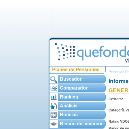
Planes de Pensiones
Planes de P
Buscador
Informe
Comparador
GENERA
Ranking
Gestora:
Análisis
Categoría 
Noticias
Rating VDO
Rincón del inversor
Rango de vol