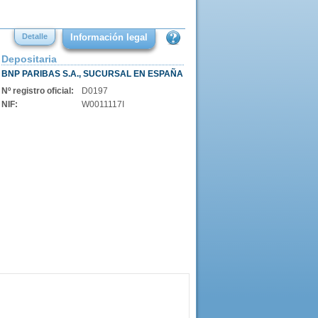
Detalle
Información legal
Depositaria
BNP PARIBAS S.A., SUCURSAL EN ESPAÑA
Nº registro oficial:
D0197
NIF:
W0011117I