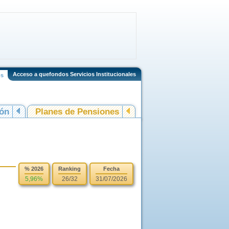
Acceso a quefondos Servicios Institucionales
os
ión
Planes de Pensiones
% 2026
Ranking
Fecha
5,96%
26/32
31/07/2026