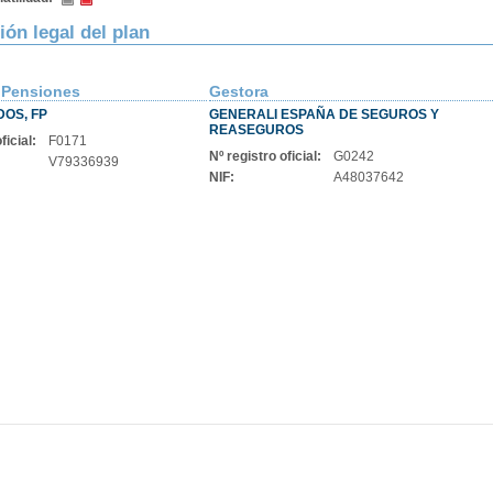
ión legal del plan
 Pensiones
Gestora
DOS, FP
GENERALI ESPAÑA DE SEGUROS Y
REASEGUROS
ficial:
F0171
Nº registro oficial:
G0242
V79336939
NIF:
A48037642