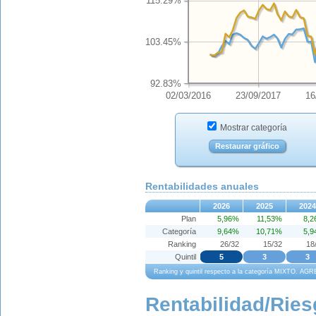
115.29%
103.45%
92.83%
02/03/2016
23/09/2017
16
Mostrar categoría
Restaurar gráfico
Rentabilidades anuales
2026
2025
2024
Plan
5,96%
11,53%
8,
Categoría
9,64%
10,71%
5,
Ranking
26/32
15/32
18
Quintil
5
3
3
Ranking y quintil respecto a la categoría MIXTO. A
Rentabilidad/Ries