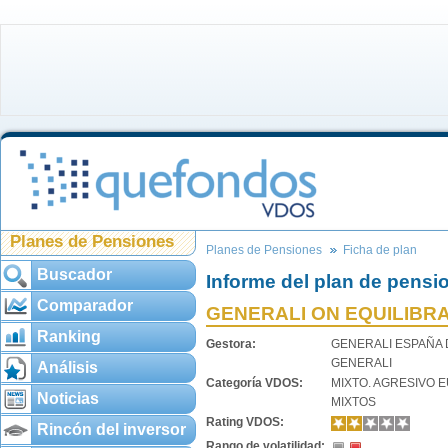
Planes de Pensiones
Planes de Pensiones
Ficha de plan
Buscador
Informe del plan de pensi
Comparador
GENERALI ON EQUILIBR
Ranking
Gestora:
GENERALI ESPAÑA
GENERALI
Análisis
Categoría VDOS:
MIXTO. AGRESIVO 
Noticias
MIXTOS
Rating VDOS:
Rincón del inversor
Rango de volatilidad: