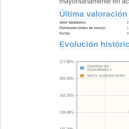
mayoritariamente en ac
Última valoración
Valor liquidativo:
2
Patrimonio (miles de euros):
1
Fecha:
3
Evolución históric
177.85%
GENERALI ON
EQUILIBRADO 3
MIXTO. AGRESIVO EURO
159.58%
143.20%
128.49%