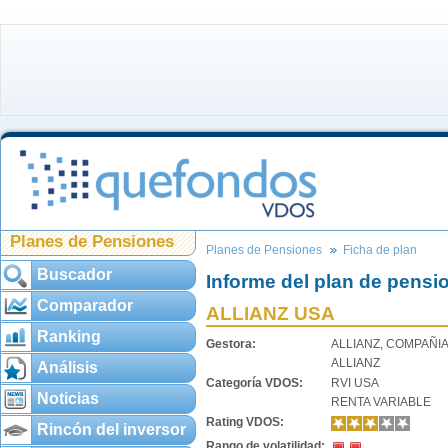
Planes de Pensiones
Planes de Pensiones
Ficha de plan
Buscador
Informe del plan de pensi
Comparador
ALLIANZ USA
Ranking
Gestora:
ALLIANZ, COMPAÑI
ALLIANZ
Análisis
Categoría VDOS:
RVI USA
Noticias
RENTA VARIABLE
Rating VDOS:
Rincón del inversor
Rango de volatilidad: