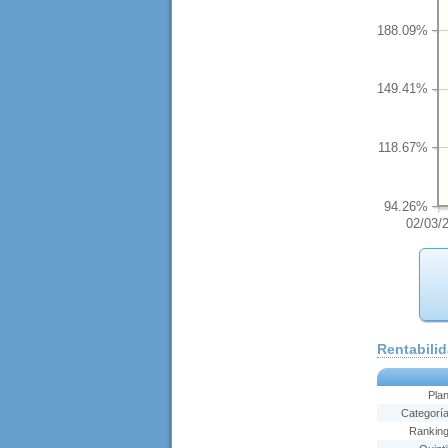
188.09%
149.41%
118.67%
94.26%
02/03/
Rentabili
Pla
Categorí
Rankin