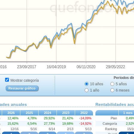
2016
23/09/2017
16/04/2019
06/11/2020
29/05/2022
Periodos di
Mostrar categoría
10 años
5 años
Restaurar gráfico
1 año
6 meses
dades anuales
Rentabilidades a
2026
2025
2024
2023
2022
1 mes
n
12,46%
4,78%
29,92%
21,42%
-14,09%
Plan
0,49
a
15,62%
6,54%
27,73%
19,68%
-14,92%
Categoría
2,52
g
12/16
5/16
6/14
2/13
5/13
Ranking
15/1