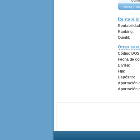
Quinti
Ranking y qui
Rentabili
Rentabilida
Ranking:
Quintil:
Otras cara
Código DGS
Fecha de con
Divisa:
Fija:
Depósito:
Aportación 
Aportación 