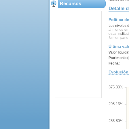
Recursos
Detalle d
Política d
Los niveles 
al menos un 
otras Institu
formen parte 
Última val
Valor liquida
Patrimonio (
Fecha:
Evolución 
375.33%
298.13%
236.80%