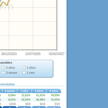
20/12/2023
12/07/2025
02/02/2027
sponibles
3 años
2 años
3 meses
1 mes
cumuladas
3 meses
1 año
3 años
5 años
%
6,56%
21,81%
61,91%
78,55%
%
8,02%
25,54%
66,88%
76,43%
6
12/16
9/16
6/14
5/13