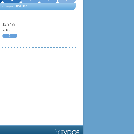
4
3
3
2
a la categoría RVI USA
12,84%
7/16
3