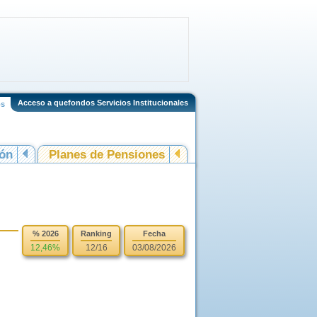
Acceso a quefondos Servicios Institucionales
os
ión
Planes de Pensiones
% 2026
Ranking
Fecha
12,46%
12/16
03/08/2026