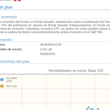
el plan
e inversión
de inversión del Fondo en Renta Variable, establecidos sobre el patrimonio del Fo
75% del patrimonio en valores de Renta Variable Estadounidense. El Fondo reali
ciones de Inversión Colectivas, incluidos ETF. La cartera de renta variable estará 
de la cartera del fondo será preferentemente activos incluidos en el S&P 500.
oración
tivo:
39,994504 EUR
miles de euros):
2.421,28
03/08/2026
histórica del plan
Rentabilidades en euros. Base 100.
ALLIANZ
USA
RVI USA