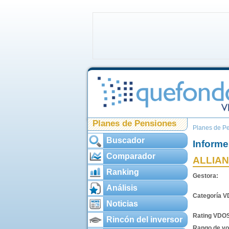
Planes de Pensiones
Planes de P
Buscador
Informe
Comparador
ALLIAN
Ranking
Gestora:
Análisis
Categoría 
Noticias
Rating VDO
Rincón del inversor
Rango de vol