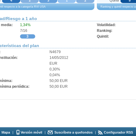
l
4
2
3
1
2
Quintil
5
ntil respecto a la categoría RVI USA
Ranking y quintil respecto 
dad/Riesgo a 1 año
d media:
1,34%
Volatilidad:
7/16
Ranking:
3
Quintil:
cterísticas del plan
:
N4679
stitución:
14/05/2012
EUR
0,30%
0,04%
mínima:
50,00 EUR
mínima periódica:
50,00 EUR
Mapa
|
Versión móvil
|
Suscríbete a quefondos
|
Configurador RSS