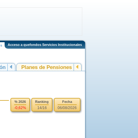
Acceso a quefondos Servicios Institucionales
os
ión
Planes de Pensiones
% 2026
Ranking
Fecha
-0,62%
14/16
06/08/2026