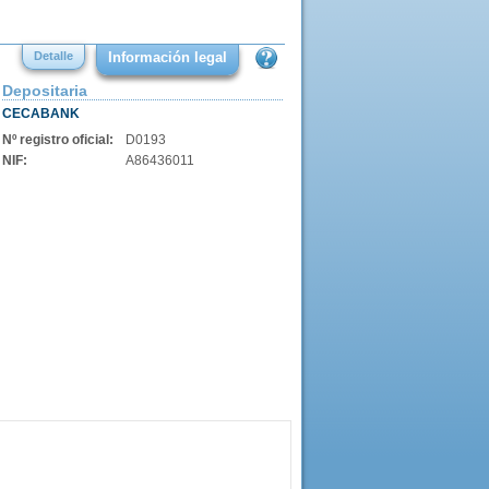
Detalle
Información legal
Depositaria
CECABANK
Nº registro oficial:
D0193
NIF:
A86436011