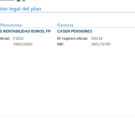
ión legal del plan
 Pensiones
Gestora
S RENTABILIDAD BONOS, FP
CASER PENSIONES
ficial:
F1832
Nº registro oficial:
G0219
V86516903
NIF:
A85179760