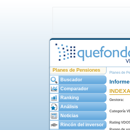
Planes de Pensiones
Planes de P
Buscador
Informe
Comparador
INDEX
Ranking
Gestora:
Análisis
Categoría 
Noticias
Rating VDO
Rincón del inversor
Rango de vol