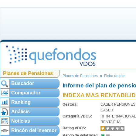
Planes de Pensiones
Planes de Pensiones
Ficha de plan
Buscador
Informe del plan de pensi
Comparador
INDEXA MAS RENTABILI
Ranking
Gestora:
CASER PENSIONES
CASER
Análisis
Categoría VDOS:
RF INTERNACIONAL
Noticias
RENTA FIJA
Rating VDOS:
Rincón del inversor
Rango de volatilidad: