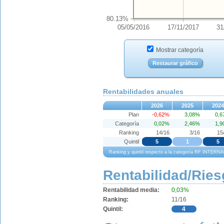
80.13%
05/05/2016
17/11/2017
31
Mostrar categoría
Restaurar gráfico
Rentabilidades anuales
2026
2025
2024
Plan
-0,62%
3,08%
0,
Categoría
0,02%
2,46%
1,
Ranking
14/16
3/16
15
Quintil
5
1
5
Ranking y quintil respecto a la categoría RF INT
Rentabilidad/Ries
Rentabilidad media:
0,03%
Ranking:
11/16
Quintil:
4