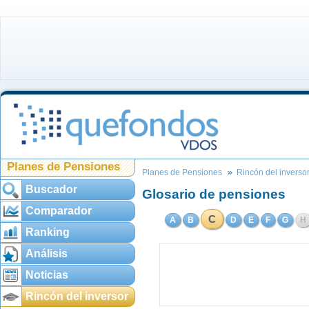
Planes de Pensiones
Planes de Pensiones
Rincón del inverso
Buscador
Glosario de pensiones
Comparador
C
A
B
D
E
F
G
H
Ranking
Análisis
Noticias
Rincón del inversor