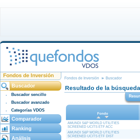
Fondos de Inversión
Fondos de Inversión
Buscador
Buscador
Resultado de la búsqued
Buscador sencillo
Resu
Buscador avanzado
Categorías VDOS
Fondo
Comparador
AMUNDI S&P WORLD UTILITIES
SCREENED UCITS ETF ACC
Ranking
AMUNDI S&P WORLD UTILITIES
SCREENED UCITS ETF DIST
Análisis