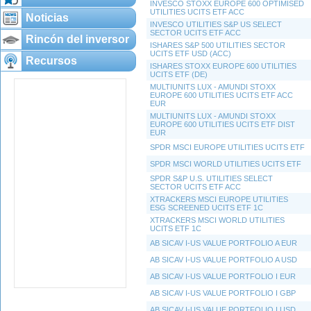
INVESCO STOXX EUROPE 600 OPTIMISED
UTILITIES UCITS ETF ACC
Noticias
INVESCO UTILITIES S&P US SELECT
SECTOR UCITS ETF ACC
Rincón del inversor
ISHARES S&P 500 UTILITIES SECTOR
UCITS ETF USD (ACC)
Recursos
ISHARES STOXX EUROPE 600 UTILITIES
UCITS ETF (DE)
MULTIUNITS LUX - AMUNDI STOXX
EUROPE 600 UTILITIES UCITS ETF ACC
EUR
MULTIUNITS LUX - AMUNDI STOXX
EUROPE 600 UTILITIES UCITS ETF DIST
EUR
SPDR MSCI EUROPE UTILITIES UCITS ETF
SPDR MSCI WORLD UTILITIES UCITS ETF
SPDR S&P U.S. UTILITIES SELECT
SECTOR UCITS ETF ACC
XTRACKERS MSCI EUROPE UTILITIES
ESG SCREENED UCITS ETF 1C
XTRACKERS MSCI WORLD UTILITIES
UCITS ETF 1C
AB SICAV I-US VALUE PORTFOLIO A EUR
AB SICAV I-US VALUE PORTFOLIO A USD
AB SICAV I-US VALUE PORTFOLIO I EUR
AB SICAV I-US VALUE PORTFOLIO I GBP
AB SICAV I-US VALUE PORTFOLIO I USD