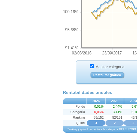
100.16%
95.68%
91.41%
02/03/2016
23/09/2017
16
Mostrar categoría
Restaurar gráfico
Rentabilidades anuales
2026
2025
2024
Fondo
0,01%
2,44%
5,
Categoría
-0,06%
3,41%
5,
Ranking
85/152
52/151
43/
Quintil
3
2
2
Ranking y quintil respecto a la categoría RFI EUROPA