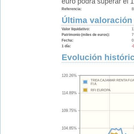
euro podrá superar el 1
Referencia:
B
Última valoración
Valor liquidativo:
1
Patrimonio (miles de euros):
7
Fecha:
0
1 día:
-
Evolución históri
120.26%
TREA CAJAMAR RENTA FIJA
FI A
RFI EUROPA
114.89%
109.75%
104.85%