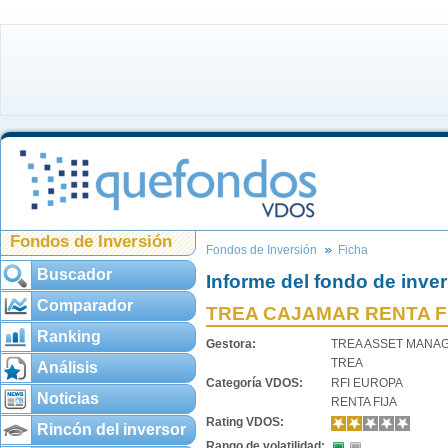
Fondos de Inversión
Fondos de Inversión
Ficha
Buscador
Informe del fondo de inve
Comparador
TREA CAJAMAR RENTA FIJ
Ranking
Gestora:
TREA ASSET MANAG
TREA
Análisis
Categoría VDOS:
RFI EUROPA
Noticias
RENTA FIJA
Rating VDOS:
Rincón del inversor
Rango de volatilidad: