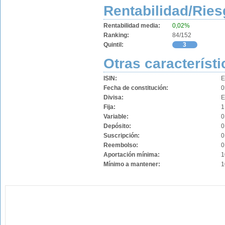
Rentabilidad/Ries
Rentabilidad media:
0,02%
Ranking:
84/152
Quintil:
3
Otras característi
ISIN:
E
Fecha de constitución:
0
Divisa:
Fija:
1
Variable:
0
Depósito:
0
Suscripción:
0
Reembolso:
0
Aportación mínima:
1
Mínimo a mantener:
1