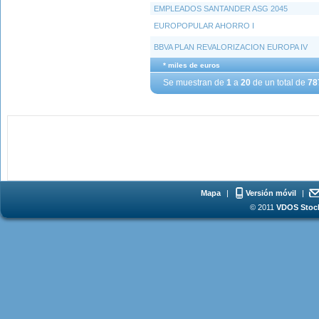
EMPLEADOS SANTANDER ASG 2045
EUROPOPULAR AHORRO I
BBVA PLAN REVALORIZACION EUROPA IV
* miles de euros
Se muestran de
1
a
20
de un total de
78
Mapa
|
Versión móvil
|
© 2011
VDOS Stoch