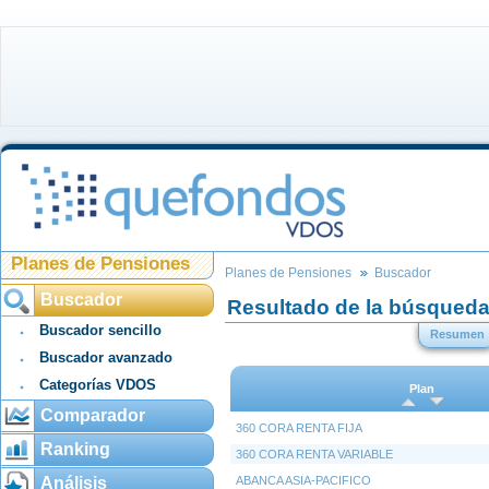
Planes de Pensiones
Planes de Pensiones
Buscador
Buscador
Resultado de la búsqued
Buscador sencillo
Resumen
Buscador avanzado
Categorías VDOS
Plan
Comparador
360 CORA RENTA FIJA
Ranking
360 CORA RENTA VARIABLE
Análisis
ABANCA ASIA-PACIFICO