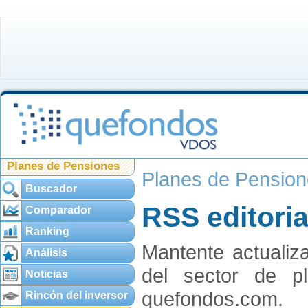
Planes de Pensiones
Planes de Pensio
Buscador
RSS editoria
Comparador
Ranking
Mantente actualiza
Análisis
del sector de 
Noticias
quefondos.com.
Rincón del inversor