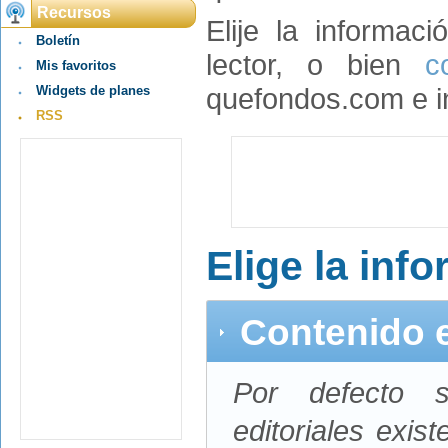
Recursos
Elije la informac
Boletín
lector, o bien
c
Mis favoritos
quefondos.com e in
Widgets de planes
RSS
Elige la inf
Contenido e
Por defecto s
editoriales exis