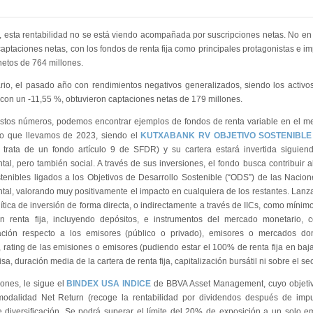
 esta rentabilidad no se está viendo acompañada por suscripciones netas. No en
captaciones netas, con los fondos de renta fija como principales protagonistas e i
etos de 764 millones.
ario, el pasado año con rendimientos negativos generalizados, siendo los activo
, con un -11,55 %, obtuvieron captaciones netas de 179 millones.
stos números, podemos encontrar ejemplos de fondos de renta variable en el me
 lo que llevamos de 2023, siendo el
KUTXABANK RV OBJETIVO SOSTENIBLE
 trata de un fondo artículo 9 de SFDR) y su cartera estará invertida siguiend
al, pero también social. A través de sus inversiones, el fondo busca contribuir a
stenibles ligados a los Objetivos de Desarrollo Sostenible (“ODS”) de las Nacio
al, valorando muy positivamente el impacto en cualquiera de los restantes. Lanz
ítica de inversión de forma directa, o indirectamente a través de IICs, como mínimo
en renta fija, incluyendo depósitos, e instrumentos del mercado monetario, 
ación respecto a los emisores (público o privado), emisores o mercados don
 rating de las emisiones o emisores (pudiendo estar el 100% de renta fija en baja 
isa, duración media de la cartera de renta fija, capitalización bursátil ni sobre el s
ones, le sigue el
BINDEX USA INDICE
de BBVA Asset Management, cuyo objetivo
odalidad Net Return (recoge la rentabilidad por dividendos después de impue
 diversificación. Se podrá superar el límite del 20% de exposición a un solo e