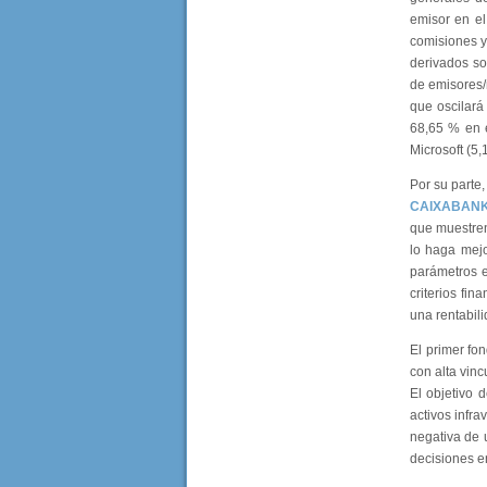
emisor en el
comisiones y 
derivados sob
de emisores/
que oscilará
68,65 % en e
Microsoft (5
Por su parte,
CAIXABANK
que muestren
lo haga mejo
parámetros e
criterios fi
una rentabil
El primer fo
con alta vin
El objetivo d
activos infra
negativa de 
decisiones en