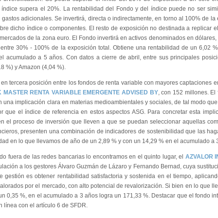
 índice supera el 20%. La rentabilidad del Fondo y del índice puede no ser simi
gastos adicionales. Se invertirá, directa o indirectamente, en torno al 100% de la
re dicho índice o componentes. El resto de exposición no destinada a replicar el í
mercados de la zona euro. El Fondo invertirá en activos denominados en dólares, ex
 entre 30% - 100% de la exposición total. Obtiene una rentabilidad de un 6,02 
l acumulado a 5 años. Con datos a cierre de abril, entre sus principales posic
,18 %) y Amazon (4,04 %).
 en tercera posición entre los fondos de renta variable con mayores captaciones en
 MASTER RENTA VARIABLE EMERGENTE ADVISED BY
, con 152 millones. El
 una implicación clara en materias medioambientales y sociales, de tal modo que
r que el índice de referencia en estos aspectos ASG. Para concretar esta implic
n el proceso de inversión que lleven a que se puedan seleccionar aquellas com
nancieros, presenten una combinación de indicadores de sostenibilidad que las hag
idad en lo que llevamos de año de un 2,89 % y con un 14,29 % en el acumulado a 
ndo fuera de las redes bancarias lo encontramos en el quinto lugar, el
AZVALOR 
culación a los gestores Álvaro Guzmán de Lázaro y Fernando Bernad, cuya sustituci
e gestión es obtener rentabilidad satisfactoria y sostenida en el tiempo, aplicand
valorados por el mercado, con alto potencial de revalorización. Si bien en lo que 
un 0,35 %, en el acumulado a 3 años logra un 171,33 %. Destacar que el fondo int
 línea con el artículo 6 de SFDR.