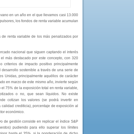
 vano en un año en el que llevamos casi 13.000
mpulsores, los fondos de renta variable acumulan
s de renta variable de los más penalizados por
rcado nacional que siguen captando el interés
el más destacado por este concepto, con 320
o criterios de impacto positivo principalmente
l desarrollo sostenible a través de una serie de
nes Unidas, principalmente aquéllos de carácter
ado en marzo de este mismo año, invierte según
 el 75% de la exposición total en renta variable,
cotizados o no, que sean líquidos. No existe
de cotizan los valores (se podrá invertir en
calidad crediticia), porcentaje de exposición al
ector económico.
 de gestión consiste en replicar el índice S&P
stos) pudiendo para ello superar los límites
misor hasta el 35%, si la ponderación de dicho