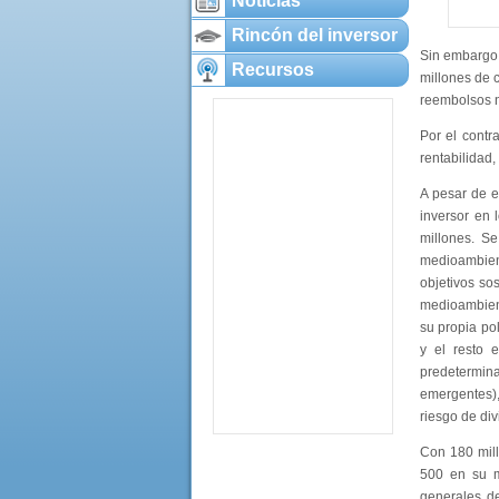
Noticias
Rincón del inversor
Sin embargo,
Recursos
millones de 
reembolsos n
Por el contr
rentabilidad
A pesar de e
inversor en
millones. Se
medioambient
objetivos so
medioambient
su propia pol
y el resto 
predetermin
emergentes),
riesgo de div
Con 180 mill
500 en su m
generales de