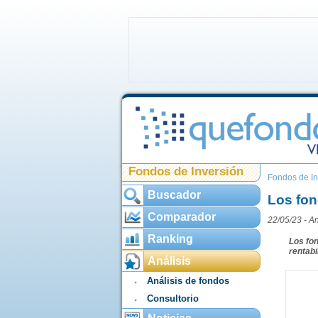
Fondos de Inversión
Fondos de In
Buscador
Los fon
Comparador
22/05/23 -
An
Ranking
Los fon
rentabi
Análisis
Análisis de fondos
Consultorio