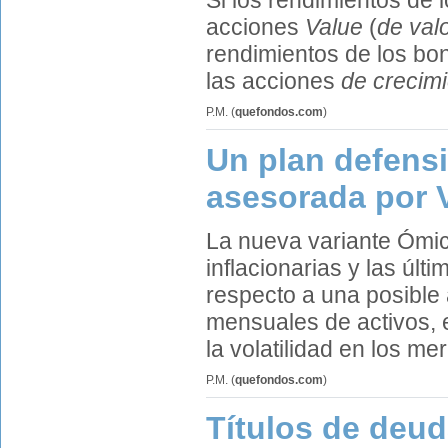
Si los rendimientos de 
acciones
Value
(
de val
rendimientos de los bo
las acciones
de crecim
P.M.
(
quefondos.com
)
Un plan defensi
asesorada por 
La nueva variante Ómic
inflacionarias y las úl
respecto a una posible
mensuales de activos,
la volatilidad en los me
P.M.
(
quefondos.com
)
Títulos de deu