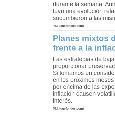
durante la semana. Aun
tuvo una evolución rel
sucumbieron a las mis
P.M.
(
quefondos.com
)
Planes mixtos d
frente a la infla
Las estrategias de baja 
proporcionar preservaci
Si tomamos en consider
en los próximos meses y
por encima de las expe
inflación causen volati
interés.
P.M.
(
quefondos.com
)