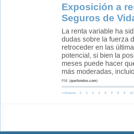
Exposición a re
Seguros de Vid
La renta variable ha si
dudas sobre la fuerza 
retroceder en las últim
potencial, si bien la po
meses puede hacer que 
más moderadas, incluida
P.M.
(
quefondos.com
)
<<Anterior
2
3
4
5
6
7
8
9
10