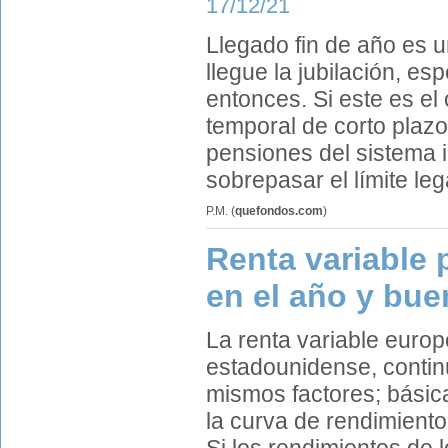
17/12/21
Llegado fin de año es 
llegue la jubilación, e
entonces. Si este es e
temporal de corto plazo
pensiones del sistema i
sobrepasar el límite le
P.M.
(
quefondos.com
)
Renta variable
en el año y bue
La renta variable europ
estadounidense, contin
mismos factores; básicam
la curva de rendimient