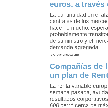
euros, a través
La continuidad en el al
centrales de los merca
hace no mucho, esperan
probablemente transito
de suministro y el merc
demanda agregada.
P.M.
(
quefondos.com
)
Compañías de la
un plan de Ren
La renta variable euro
semana pasada, ayudada
resultados corporativo
600
cerró cerca de máxi