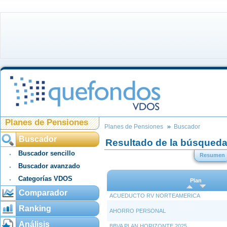
Planes de Pensiones
Planes de Pensiones
Buscador
Buscador
Resultado de la búsqued
Buscador sencillo
Resumen
Buscador avanzado
Categorías VDOS
Plan
Comparador
ACUEDUCTO RV NORTEAMERICA
Ranking
AHORRO PERSONAL
Análisis
BBVA PLAN HORIZONTE 2025