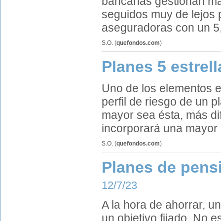
bancarias gestionan más
seguidos muy de lejos 
aseguradoras con un 5,5
S.O.
(
quefondos.com
)
Planes 5 estrell
Uno de los elementos e
perfil de riesgo de un 
mayor sea ésta, más dif
incorporará una mayor i
S.O.
(
quefondos.com
)
Planes de pensi
12/7/23
A la hora de ahorrar, 
un objetivo fijado. No