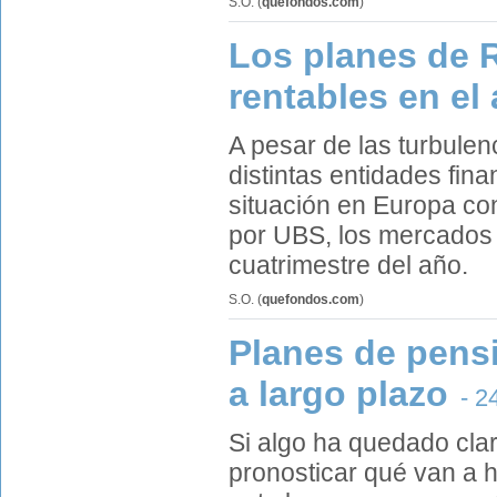
S.O.
(
quefondos.com
)
Los planes de R
rentables en el
A pesar de las turbulen
distintas entidades fi
situación en Europa con
por UBS, los mercados 
cuatrimestre del año.
S.O.
(
quefondos.com
)
Planes de pensi
a largo plazo
- 2
Si algo ha quedado claro
pronosticar qué van a 