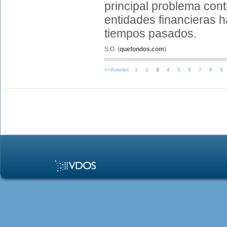
principal problema contr
entidades financieras 
tiempos pasados.
S.O.
(
quefondos.com
)
<<Anterior
1
2
3
4
5
6
7
8
9